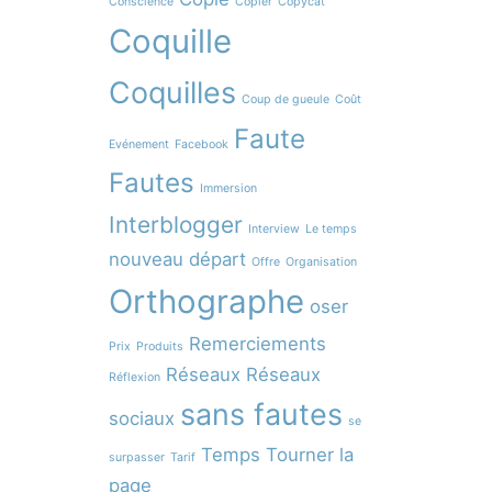
Conscience
Copier
Copycat
Coquille
Coquilles
Coup de gueule
Coût
Faute
Evénement
Facebook
Fautes
Immersion
Interblogger
Interview
Le temps
nouveau départ
Offre
Organisation
Orthographe
oser
Remerciements
Prix
Produits
Réseaux
Réseaux
Réflexion
sans fautes
sociaux
se
Temps
Tourner la
surpasser
Tarif
page