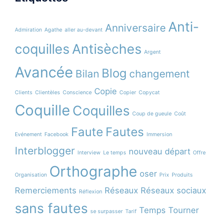
Anti-
Anniversaire
Admiration
Agathe
aller au-devant
coquilles
Antisèches
Argent
Avancée
Blog
Bilan
changement
Copie
Clients
Clientèles
Conscience
Copier
Copycat
Coquille
Coquilles
Coup de gueule
Coût
Faute
Fautes
Evénement
Facebook
Immersion
Interblogger
nouveau départ
Interview
Le temps
Offre
Orthographe
oser
Organisation
Prix
Produits
Remerciements
Réseaux
Réseaux sociaux
Réflexion
sans fautes
Temps
Tourner
se surpasser
Tarif