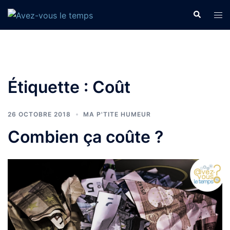
Aller
Recherche
Ouvr
au
le
contenu
men
Étiquette :
Coût
26 OCTOBRE 2018
MA P'TITE HUMEUR
Combien ça coûte ?