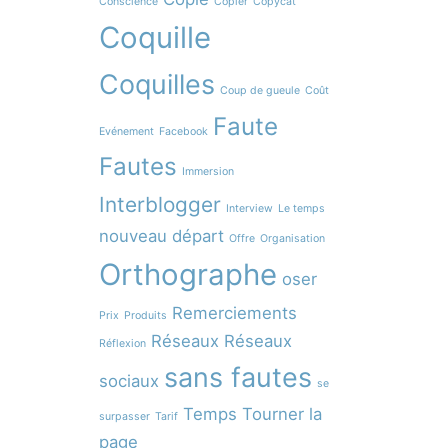
Conscience
Copier
Copycat
Coquille
Coquilles
Coup de gueule
Coût
Faute
Evénement
Facebook
Fautes
Immersion
Interblogger
Interview
Le temps
nouveau départ
Offre
Organisation
Orthographe
oser
Remerciements
Prix
Produits
Réseaux
Réseaux
Réflexion
sans fautes
sociaux
se
Temps
Tourner la
surpasser
Tarif
page