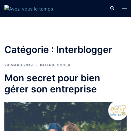
Aller
Recherche
Ouvr
au
le
contenu
men
Catégorie :
Interblogger
29 MARS 2019
INTERBLOGGER
Mon secret pour bien
gérer son entreprise