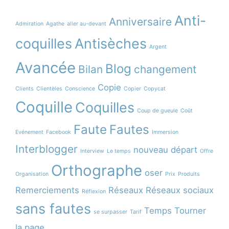
Anti-
Anniversaire
Admiration
Agathe
aller au-devant
coquilles
Antisèches
Argent
Avancée
Blog
Bilan
changement
Copie
Clients
Clientèles
Conscience
Copier
Copycat
Coquille
Coquilles
Coup de gueule
Coût
Faute
Fautes
Evénement
Facebook
Immersion
Interblogger
nouveau départ
Interview
Le temps
Offre
Orthographe
oser
Organisation
Prix
Produits
Remerciements
Réseaux
Réseaux sociaux
Réflexion
sans fautes
Temps
Tourner
se surpasser
Tarif
la page