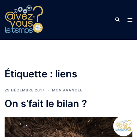
Aller
au
Recherche
contenu
Ouvr
le
men
Étiquette :
liens
29 DÉCEMBRE 2017
MON AVANCÉE
On s’fait le bilan ?