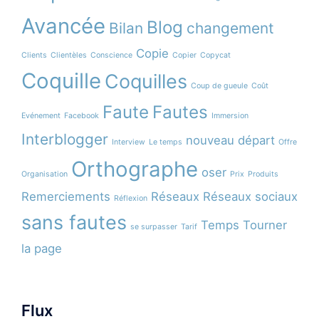
Avancée
Blog
Bilan
changement
Copie
Clients
Clientèles
Conscience
Copier
Copycat
Coquille
Coquilles
Coup de gueule
Coût
Faute
Fautes
Evénement
Facebook
Immersion
Interblogger
nouveau départ
Interview
Le temps
Offre
Orthographe
oser
Organisation
Prix
Produits
Remerciements
Réseaux
Réseaux sociaux
Réflexion
sans fautes
Temps
Tourner
se surpasser
Tarif
la page
Flux